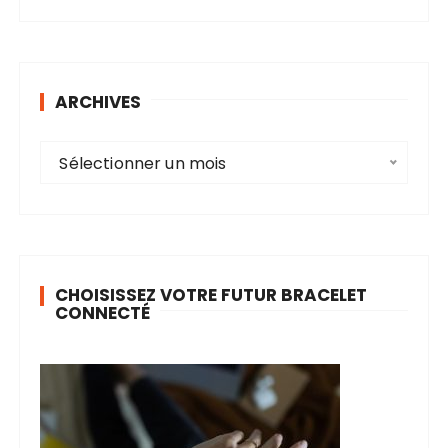
ARCHIVES
A
Sélectionner un mois
r
c
h
i
v
CHOISISSEZ VOTRE FUTUR BRACELET
e
CONNECTÉ
s