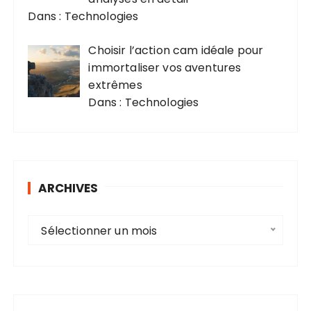
Dans : Technologies
Choisir l’action cam idéale pour
immortaliser vos aventures
extrêmes
Dans : Technologies
ARCHIVES
A
Sélectionner un mois
r
c
h
i
v