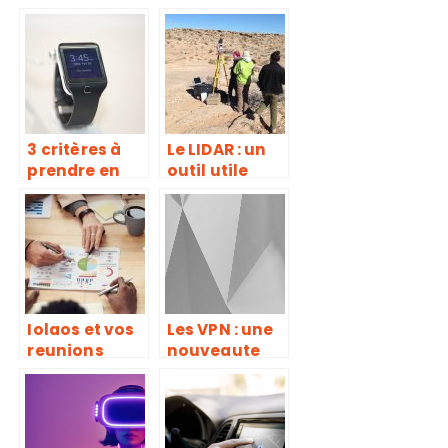
numérique
une solution
des données
à nos
recherches ?
3 critères à
Le LIDAR : un
prendre en
outil utile
compte pour
dans
choisir une
différents
montre
domaines
connectée
Iolaos et vos
Les VPN : une
reunions
nouveaute
prennent une
pour surfer
toute
en toute
nouvelle
securite
dimension