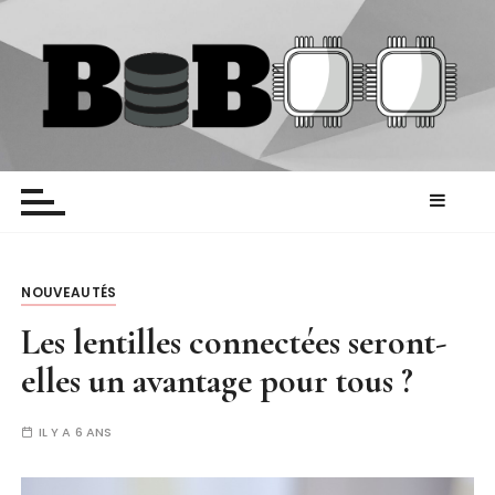
P
a
s
s
e
r
Biboo
Blog HighTech
a
u
c
o
n
NOUVEAUTÉS
t
Les lentilles connectées seront-
e
elles un avantage pour tous ?
n
u
IL Y A 6 ANS