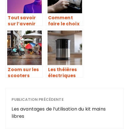
Tout savoir
Comment
sur l’avenir
faire le choix
du metavers
d’un meilleur
autoradio
GPS
multimedia
en 2022 ?
Zoom sur les
Les théières
scooters
électriques
electriques :
design en
une solution
verre : Notre
pour une
sélection 2021
mobilite
PUBLICATION PRÉCÉDENTE
urbaine plus
Les avantages de l’utilisation du kit mains
respectueuse
libres
de
l’environnem