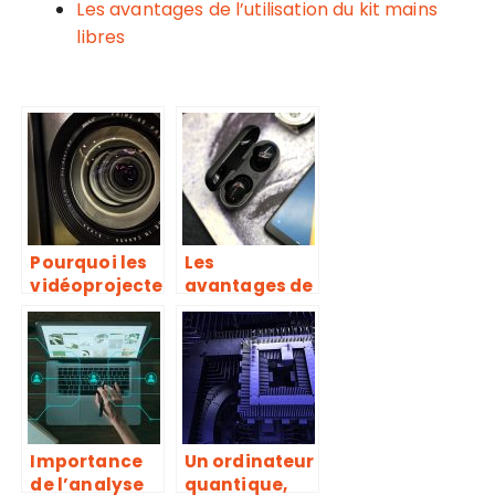
Les avantages de l’utilisation du kit mains
libres
Pourquoi les
Les
vidéoprojecte
avantages de
urs 4k de
l’utilisation
BenQ sont-ils
du kit mains
les meilleurs
libres
du marché ?
Importance
Un ordinateur
de l’analyse
quantique,