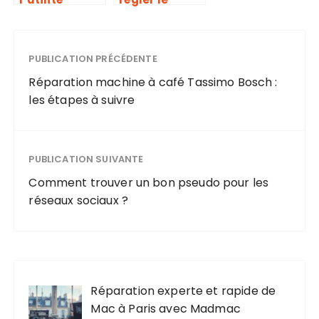
sociale des
volume
cryptomonna
d’alarme de
ies dans les
son iPhone
pays en
PUBLICATION PRÉCÉDENTE
efficacement
développeme
Réparation machine à café Tassimo Bosch :
nt
les étapes à suivre
PUBLICATION SUIVANTE
Comment trouver un bon pseudo pour les
réseaux sociaux ?
Réparation experte et rapide de
Mac à Paris avec Madmac