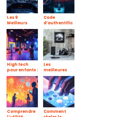
vers des sites
malveillants
Les 9
Code
Meilleurs
d’authentific
outils de
ation Clio 4 :
Benchmark :
Les solutions
Testez
officielles
l’efficacite du
Renault
cache de
votre site
High tech
Les
pour enfants :
meilleures
les
offres pour
innovations
équiper votre
qui amusent
passion
et éduquent
photo et
électronique
Comprendre
Comment
l’utilité
régler le