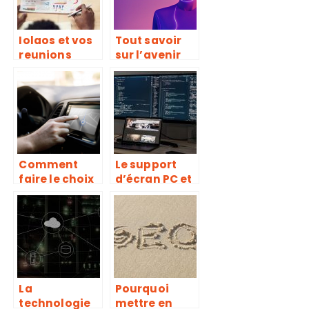
Iolaos et vos
Tout savoir
reunions
sur l’avenir
prennent une
du metavers
toute
nouvelle
dimension
Comment
Le support
faire le choix
d’écran PC et
d’un meilleur
ses
autoradio
avantages
GPS
multimedia
en 2022 ?
La
Pourquoi
technologie
mettre en