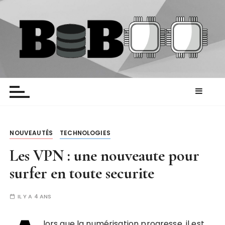
P
a
s
s
e
r
Biboo
Blog HighTech
a
u
c
o
n
NOUVEAUTÉS
TECHNOLOGIES
t
Les VPN : une nouveaute pour
e
surfer en toute securite
n
u
IL Y A 4 ANS
lors que la numérisation progresse, il est