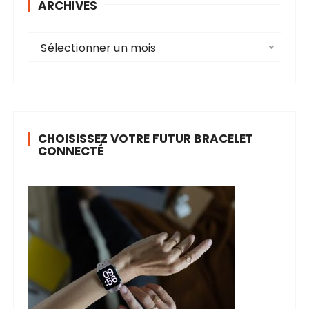
ARCHIVES
A
Sélectionner un mois
r
c
h
i
v
CHOISISSEZ VOTRE FUTUR BRACELET
e
CONNECTÉ
s