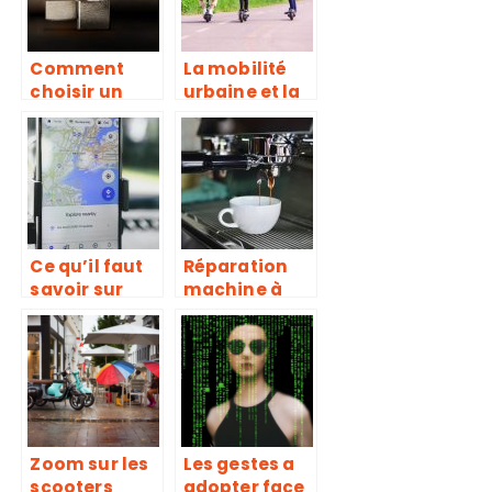
Comment
La mobilité
choisir un
urbaine et la
briquet
connectivité
électrique ?
Ce qu’il faut
Réparation
savoir sur
machine à
Placewithedit
café Tassimo
s
Bosch : les
étapes à
suivre
Zoom sur les
Les gestes a
scooters
adopter face