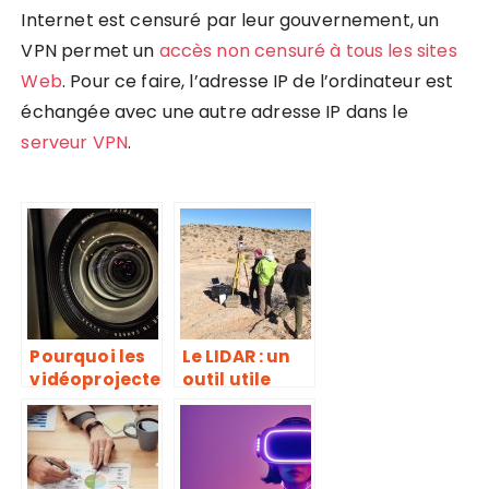
Internet est censuré par leur gouvernement, un
VPN permet un
accès non censuré à tous les sites
Web
. Pour ce faire, l’adresse IP de l’ordinateur est
échangée avec une autre adresse IP dans le
serveur VPN
.
Pourquoi les
Le LIDAR : un
vidéoprojecte
outil utile
urs 4k de
dans
BenQ sont-ils
différents
les meilleurs
domaines
du marché ?