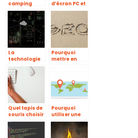
camping
d’écran PC et
comme à la
ses
maison grâce
avantages
à la
technologie
La
Pourquoi
technologie
mettre en
Cloud : une
place une
innovation
véritable
intéressante
stratégie de
pour les PME
référenceme
nt ?
Quel tapis de
Pourquoi
souris choisir
utiliser une
pour son PC
application
gaming ?
de
géolocalisati