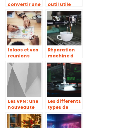
convertir une
outil utile
video
dans
YouTube en
différents
MP3?
domaines
Iolaos et vos
Réparation
reunions
machine à
prennent une
café Tassimo
toute
Bosch : les
nouvelle
étapes à
dimension
suivre
Les VPN : une
Les differents
nouveaute
types de
pour surfer
logiciels
en toute
malveillants
securite
a connaitre