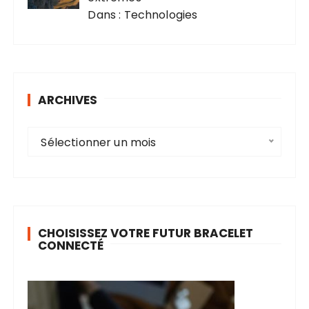
Dans : Technologies
ARCHIVES
A
Sélectionner un mois
r
c
h
i
v
CHOISISSEZ VOTRE FUTUR BRACELET
e
CONNECTÉ
s