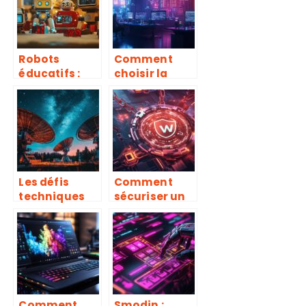
Robots
Comment
éducatifs :
choisir la
pourquoi
meilleure
c’est le
solution de
cadeau idéal
test pour vos
pour Noël
infrastructur
es IT et
télécoms ?
Les défis
Comment
techniques
sécuriser un
de la
site
détection de
wordpress
signaux
piraté avec
extraterrestr
redirection
es
vers des sites
malveillants
Comment
Smodin :