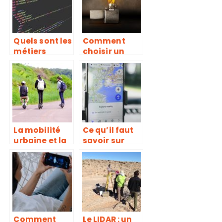
on pour
appareil
mobile ?
Quels sont les
Comment
métiers
choisir un
relatifs aux
briquet
sciences de la
électrique ?
technologie ?
La mobilité
Ce qu’il faut
urbaine et la
savoir sur
connectivité
Placewithedit
s
Comment
Le LIDAR : un