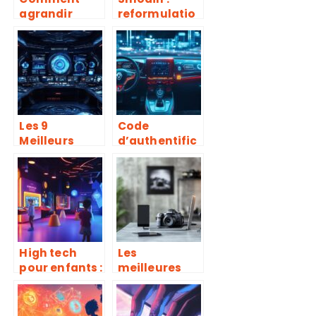
agrandir
reformulatio
l’écran d’un
n de texte
ordinateur
multi-langue
portable :
automatique
Guide
et gratuite,
complet des
découvrez
paramètres
l’outil qui
d’affichage
révolutionne
Les 9
Code
la traduction
Meilleurs
d’authentific
outils de
ation Clio 4 :
Benchmark :
Les solutions
Testez
officielles
l’efficacite du
Renault
cache de
votre site
High tech
Les
pour enfants :
meilleures
les
offres pour
innovations
équiper votre
qui amusent
passion