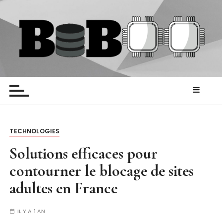
P
a
s
s
e
r
Biboo
Blog HighTech
a
u
c
o
n
TECHNOLOGIES
t
Solutions efficaces pour
e
contourner le blocage de sites
n
u
adultes en France
IL Y A 1 AN