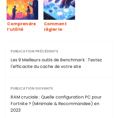
et éduquent
photo et
électronique
Comprendre
Comment
l’utilité
régler le
sociale des
volume
cryptomonna
d’alarme de
ies dans les
son iPhone
pays en
PUBLICATION PRÉCÉDENTE
efficacement
développeme
Les 9 Meilleurs outils de Benchmark : Testez
nt
l'efficacite du cache de votre site
PUBLICATION SUIVANTE
RAM cruciale : Quelle configuration PC pour
Fortnite ? (Minimale & Recommandee) en
2023