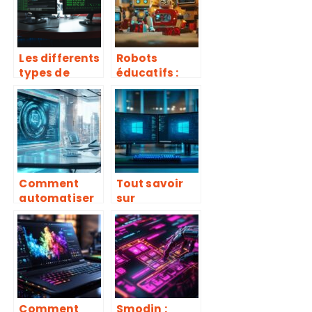
videos
confortablem
ent ?
Les differents
Robots
types de
éducatifs :
logiciels
pourquoi
malveillants
c’est le
a connaitre
cadeau idéal
pour Noël
Comment
Tout savoir
automatiser
sur
votre service
l’activation
client avec
de Windows
des chatbots
Server 2019 en
IA
entreprise
Comment
Smodin :