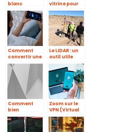
blanc
vitrine pour
interactif :
son
comment
entreprise à
choisir ?
ne pas
négliger
Comment
Le LIDAR : un
convertir une
outil utile
video
dans
YouTube en
différents
MP3?
domaines
Comment
Zoom sur le
bien
VPN (Virtual
s’equiper
Private
pour jouer
Network)
aux jeux