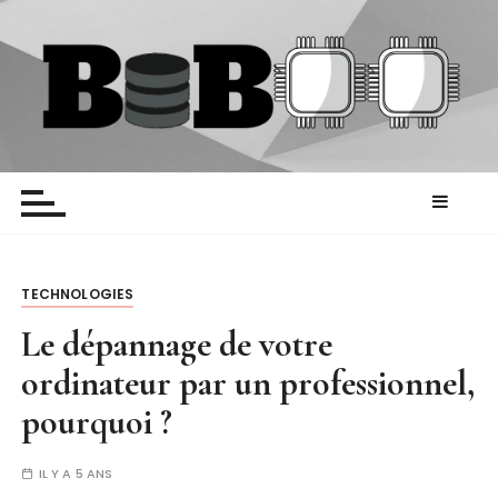
P
a
s
s
e
r
Biboo
Blog HighTech
a
u
c
o
n
TECHNOLOGIES
t
Le dépannage de votre
e
ordinateur par un professionnel,
n
u
pourquoi ?
IL Y A 5 ANS