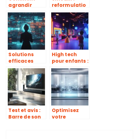
agrandir
reformulatio
l’écran d’un
n de texte
ordinateur
multi-langue
portable :
automatique
Guide
et gratuite,
complet des
découvrez
paramètres
l’outil qui
d’affichage
révolutionne
Solutions
High tech
la traduction
efficaces
pour enfants :
pour
les
contourner le
innovations
blocage de
qui amusent
sites adultes
et éduquent
en France
Test et avis :
Optimisez
Barre de son
votre
Samsung
stratégie
HW-Q930b –
commerciale
Dolby Atmos,
grâce au