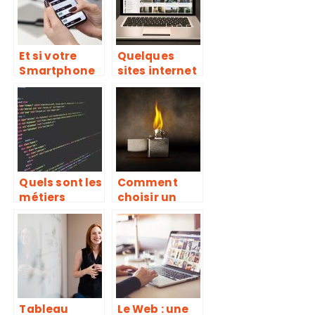
référenceme
nt ?
Et si votre
Quelques
Smartphone
sites internet
pouvait vous
pour regarder
aider pour
des films et
votre SEO?
des séries en
ligne
Quels sont les
Comment
métiers
choisir un
relatifs aux
briquet
sciences de la
électrique ?
technologie ?
Tableau
Le Web : une