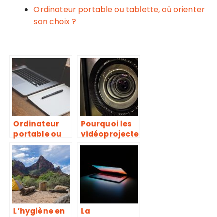
Ordinateur portable ou tablette, où orienter
son choix ?
Ordinateur
Pourquoi les
portable ou
vidéoprojecte
tablette, où
urs 4k de
orienter son
BenQ sont-ils
choix ?
les meilleurs
du marché ?
L’hygiène en
La