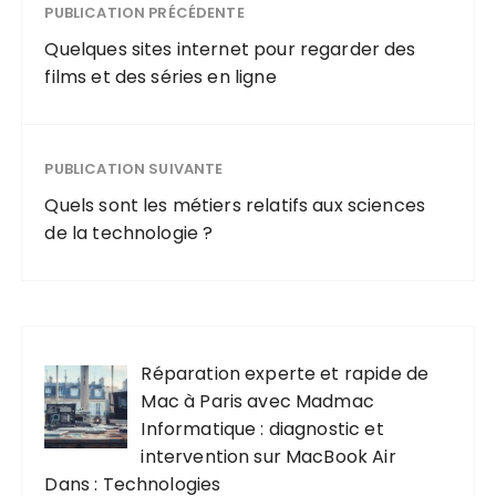
DTS:X et
PUBLICATION PRÉCÉDENTE
matching
SpaceFit
produit
Quelques sites internet pour regarder des
Sound
automatisé
films et des séries en ligne
analysés en
détail
PUBLICATION SUIVANTE
Quels sont les métiers relatifs aux sciences
de la technologie ?
Réparation experte et rapide de
Mac à Paris avec Madmac
Informatique : diagnostic et
intervention sur MacBook Air
Dans : Technologies