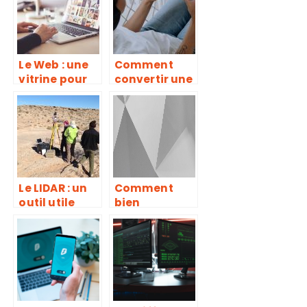
Le Web : une
Comment
vitrine pour
convertir une
son
video
entreprise à
YouTube en
ne pas
MP3?
négliger
Le LIDAR : un
Comment
outil utile
bien
dans
s’equiper
différents
pour jouer
domaines
aux jeux
videos
confortablem
ent ?