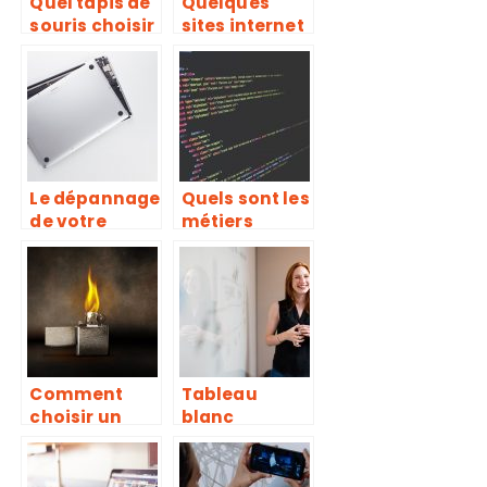
Quel tapis de
Quelques
souris choisir
sites internet
pour son PC
pour regarder
gaming ?
des films et
des séries en
ligne
Le dépannage
Quels sont les
de votre
métiers
ordinateur
relatifs aux
par un
sciences de la
professionnel
technologie ?
, pourquoi ?
Comment
Tableau
choisir un
blanc
briquet
interactif :
électrique ?
comment
choisir ?