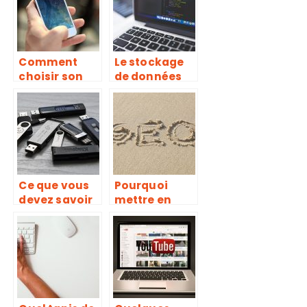
technologie
Comment
Le stockage
choisir son
de données
smartphone ?
en ligne : une
solution
souple, sûre
et
économique
Ce que vous
Pourquoi
devez savoir
mettre en
sur la clé USB
place une
véritable
stratégie de
référenceme
nt ?