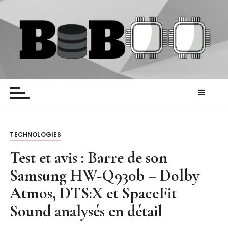
P
a
s
s
e
r
Biboo
Blog HighTech
a
u
c
o
n
TECHNOLOGIES
t
Test et avis : Barre de son
e
Samsung HW-Q930b – Dolby
n
u
Atmos, DTS:X et SpaceFit
Sound analysés en détail