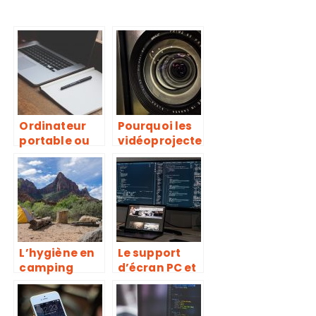
Ordinateur
Pourquoi les
portable ou
vidéoprojecte
tablette, où
urs 4k de
orienter son
BenQ sont-ils
choix ?
les meilleurs
du marché ?
L’hygiène en
Le support
camping
d’écran PC et
comme à la
ses
maison grâce
avantages
à la